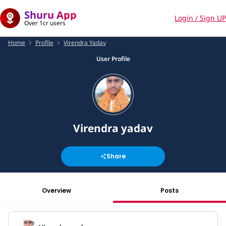
Shuru App
Login / Sign UP
Over 1cr users
Home
Profile
Virendra Yadav
User Profile
Virendra yadav
Share
Overview
Posts