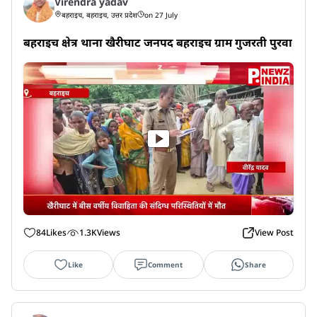
Virendra yadav
बहराइच, बहराइच, उत्तर प्रदेश
on 27 July
बहराइच क्षेत्र थाना खैरीघाट जनपद बहराइच ग्राम गुजरती पुरवा
84
Likes
1.3K
Views
View Post
Like
Comment
Share