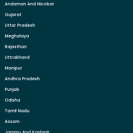
Andaman And Nicobar
Gujarat
Uttar Pradesh
Meghalaya
Rajasthan
Uttrakhand
Manipur
Andhra Pradesh
Punjab
Odisha
Tamil Nadu
Assam
Jammu And Kashmir