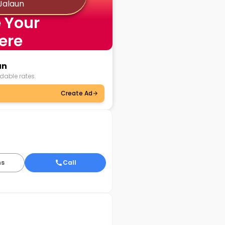
Jalaun
 Your
ere
un
dable rates.
Create Ad
ns
Call