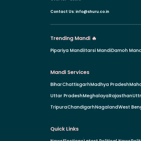
Contact Us
:
info@shuru.co.in
Trending Mandi 🔥
Pipariya Mandi
Itarsi Mandi
Damoh Mand
Mandi Services
Bihar
Chattisgarh
Madhya Pradesh
Maha
Uttar Pradesh
Meghalaya
Rajasthan
Utt
Tripura
Chandigarh
Nagaland
West Ben
Quick Links
News
Elections
Latest Political News
Poli