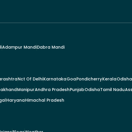
i
Adampur Mandi
Dabra Mandi
rashtra
Nct Of Delhi
Karnataka
Goa
Pondicherry
Kerala
Odisha
rakhand
Manipur
Andhra Pradesh
Punjab
Odisha
Tamil Nadu
As
gal
Haryana
Himachal Pradesh
ticians
Blogs
Weather