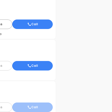
ns
Call
a
ns
Call
ns
Call