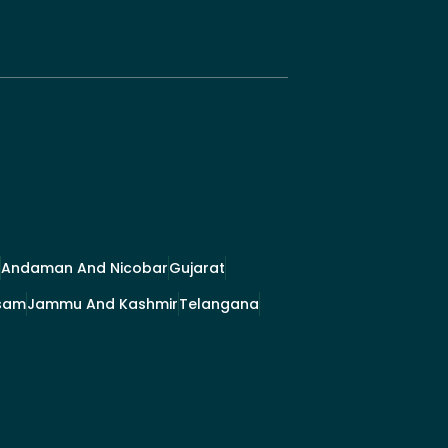
Andaman And Nicobar
Gujarat
sam
Jammu And Kashmir
Telangana