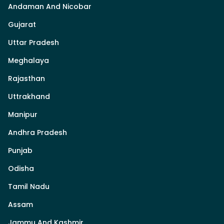
Andaman And Nicobar
Gujarat
Uttar Pradesh
Meghalaya
Rajasthan
Uttrakhand
Manipur
Andhra Pradesh
Punjab
Odisha
Tamil Nadu
Assam
Jammu And Kashmir