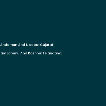
Andaman And Nicobar
Gujarat
sam
Jammu And Kashmir
Telangana