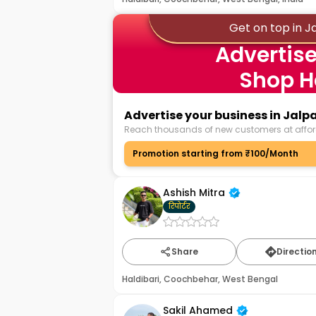
Get on top in Ja
Advertise
Shop H
Advertise your business in Jalp
Reach thousands of new customers at affor
Promotion starting from ₹100/Month
Ashish Mitra
रिपोर्टर
Share
Directio
Haldibari, Coochbehar, West Bengal
Sakil Ahamed