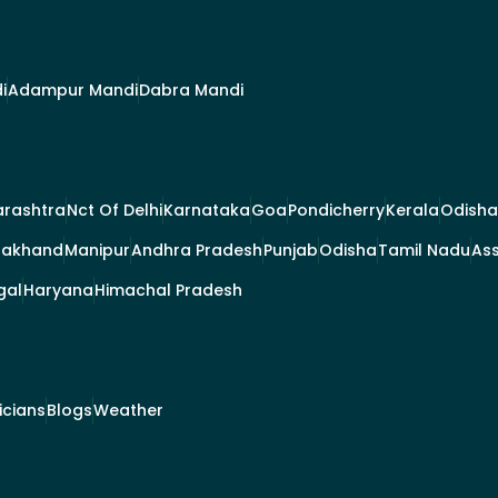
i
Adampur Mandi
Dabra Mandi
rashtra
Nct Of Delhi
Karnataka
Goa
Pondicherry
Kerala
Odisha
rakhand
Manipur
Andhra Pradesh
Punjab
Odisha
Tamil Nadu
As
gal
Haryana
Himachal Pradesh
ticians
Blogs
Weather