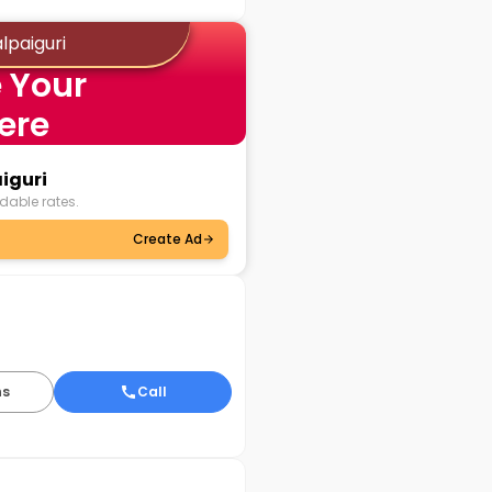
lpaiguri
 Your
ere
aiguri
dable rates.
Create Ad
ns
Call