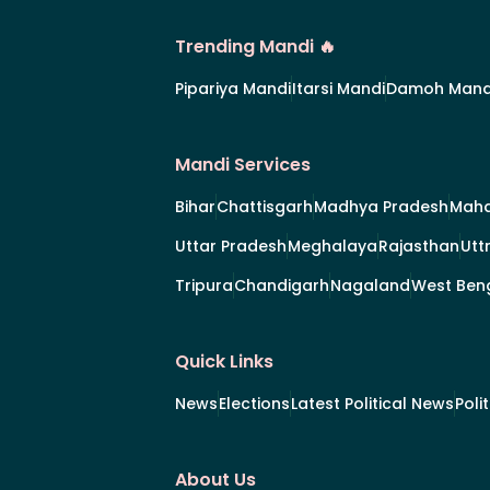
Trending Mandi 🔥
Pipariya Mandi
Itarsi Mandi
Damoh Mand
Mandi Services
Bihar
Chattisgarh
Madhya Pradesh
Maha
Uttar Pradesh
Meghalaya
Rajasthan
Utt
Tripura
Chandigarh
Nagaland
West Ben
Quick Links
News
Elections
Latest Political News
Poli
About Us