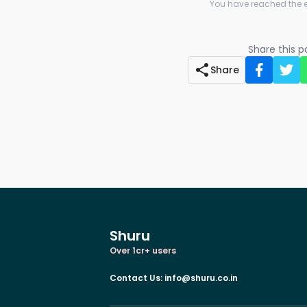
You have reached the en
Share this 
Share
Shuru
Over 1cr+ users
Contact Us
:
info@shuru.co.in