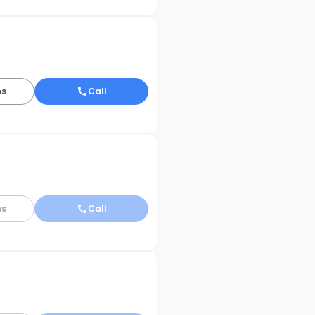
ns
Call
ns
Call