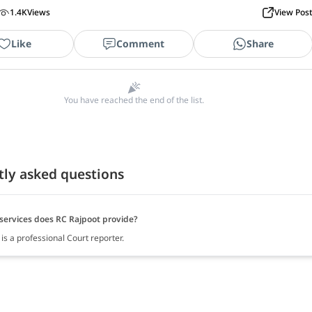
1.4K
Views
View Pos
Like
Comment
Share
You have reached the end of the list.
tly asked questions
services does RC Rajpoot provide?
is a professional Court reporter.