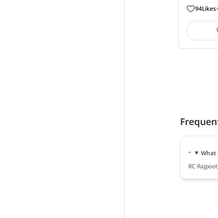
94
Likes
Frequen
What 
RC Rajpoot 