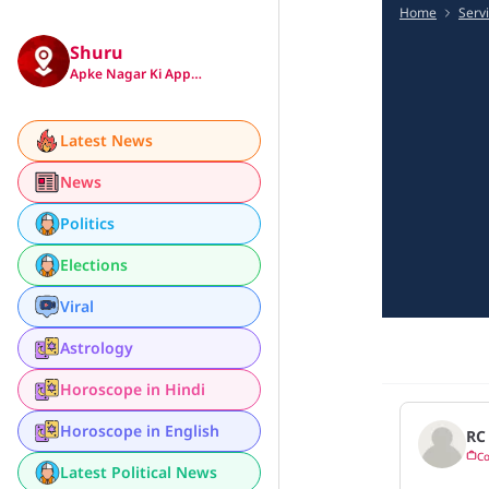
Home
Serv
Shuru
Apke Nagar Ki App…
Latest News
News
Politics
Elections
Viral
Astrology
Horoscope in Hindi
Horoscope in English
RC
Co
Latest Political News