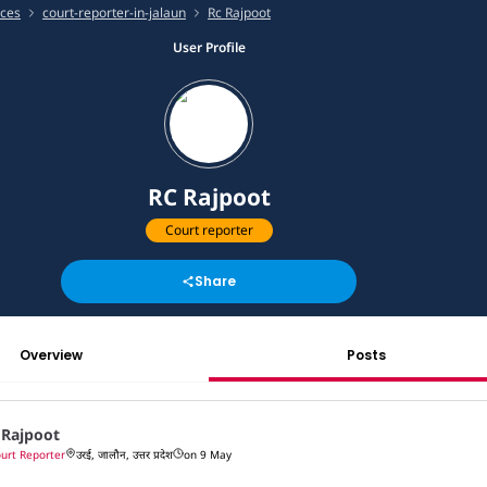
ices
court-reporter-in-jalaun
Rc Rajpoot
User Profile
RC Rajpoot
Court reporter
Share
Overview
Posts
 Rajpoot
urt Reporter
उरई, जालौन, उत्तर प्रदेश
on 9 May